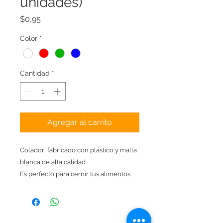
unidades)
Precio
$0,95
Color
*
Cantidad
*
Agregar al carrito
Colador fabricado con plástico y malla
blanca de alta calidad.
Es perfecto para cernir tus alimentos
preparados en licuadora o
procesadora, tamaño ideal que se
adapta a cualquier tamaño de olla o
recipiente.