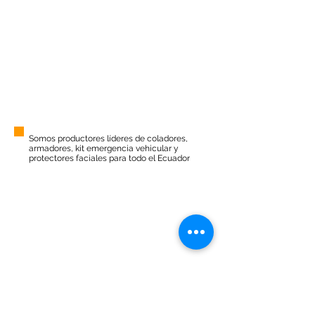
Somos productores
líderes de coladores,
armadores, kit emergencia vehicular y
protectores faciales para todo el Ecuador
Pago en línea
Envío gratis
24/7 Soporte
Seguridad
CATEGORÍAS
Cocina
Hogar